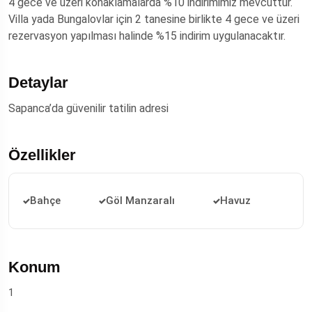
4 gece ve üzeri konaklamalarda %10 indirimimiz mevcuttur.
Villa yada Bungalovlar için 2 tanesine birlikte 4 gece ve üzeri
rezervasyon yapılması halinde %15 indirim uygulanacaktır.
Detaylar
Sapanca’da güvenilir tatilin adresi
Özellikler
Bahçe
Göl Manzaralı
Havuz
Konum
1