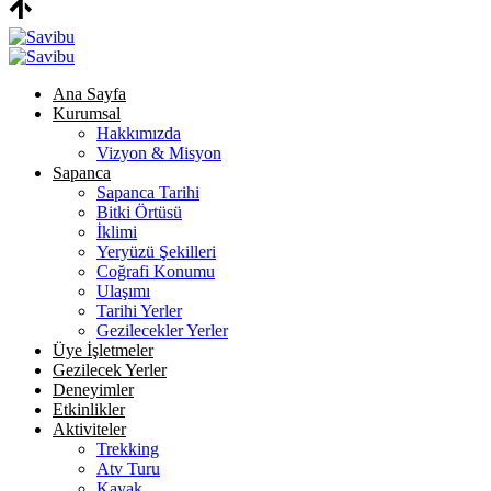
Ana Sayfa
Kurumsal
Hakkımızda
Vizyon & Misyon
Sapanca
Sapanca Tarihi
Bitki Örtüsü
İklimi
Yeryüzü Şekilleri
Coğrafi Konumu
Ulaşımı
Tarihi Yerler
Gezilecekler Yerler
Üye İşletmeler
Gezilecek Yerler
Deneyimler
Etkinlikler
Aktiviteler
Trekking
Atv Turu
Kayak