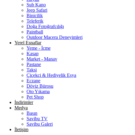
Sub Kano
Jeep Safari
Binicilik
Teleferik
Doğa Fotoğrafçılığı
Paintball
Outdoor Macera Deneyimleri
Yerel Esnaflar
Yeme - İçme
Kasap
Market - Manav
Pastane
Taksi
Çiçekçi & Hediyelik Eşya
Eczane
Döviz Bürosu
Oto Yıkama
Pet Shop
İndirimler
Medya
Basın
Savibu TV
Savibu Galeri
İletişim