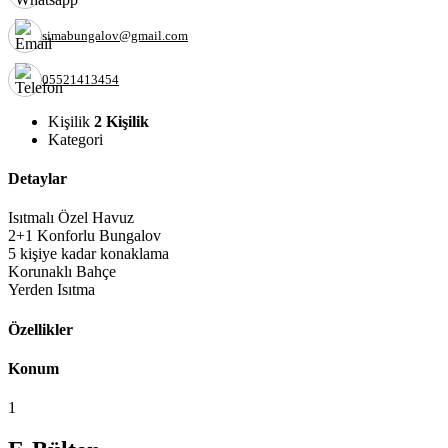
simabungalov@gmail.com
05521413454
Kişilik
2 Kişilik
Kategori
Detaylar
Isıtmalı Özel Havuz
2+1 Konforlu Bungalov
5 kişiye kadar konaklama
Korunaklı Bahçe
Yerden Isıtma
Özellikler
Konum
1