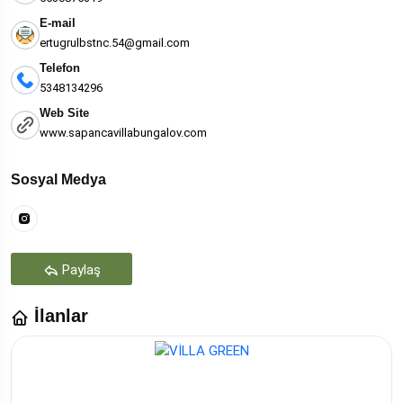
E-mail
ertugrulbstnc.54@gmail.com
Telefon
5348134296
Web Site
www.sapancavillabungalov.com
Sosyal Medya
Paylaş
İlanlar