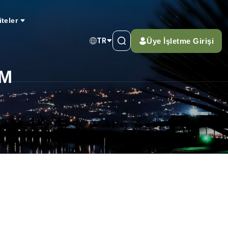
iteler
Üye İşletme Girişi
TR
İM