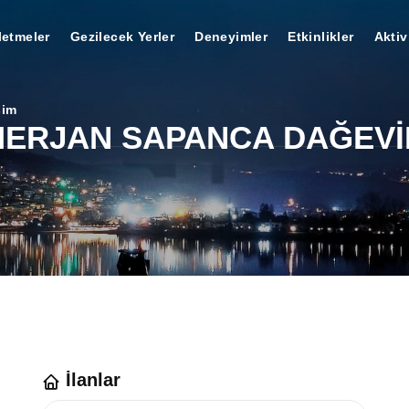
letmeler
Gezilecek Yerler
Deneyimler
Etkinlikler
Aktiv
şim
ERJAN SAPANCA DAĞEV
İlanlar