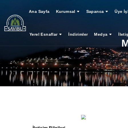
Ana Sayfa
Kurumsal
Sapanca
Üye İş
Yerel Esnaflar
İndirimler
Medya
İleti
M