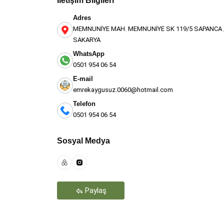
İletişim Bilgileri
Adres
MEMNUNİYE MAH. MEMNUNİYE SK 119/5 SAPANCA 
SAKARYA
WhatsApp
0501 954 06 54
E-mail
emrekaygusuz.0060@hotmail.com
Telefon
0501 954 06 54
Teşekkür Ederiz
Sosyal Medya
Paylaş