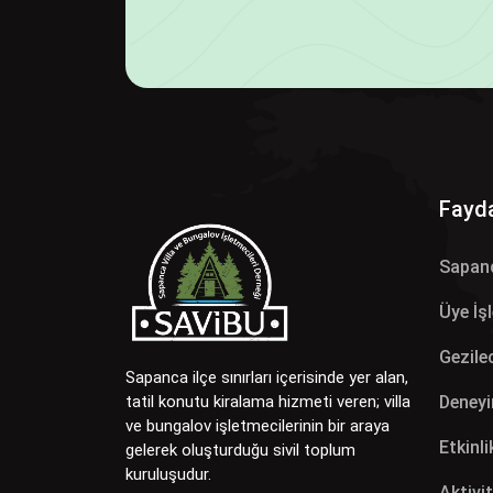
Fayda
Sapan
Üye İş
Gezilec
Sapanca ilçe sınırları içerisinde yer alan,
Deneyi
tatil konutu kiralama hizmeti veren; villa
ve bungalov işletmecilerinin bir araya
Etkinli
gelerek oluşturduğu sivil toplum
kuruluşudur.
Aktivit