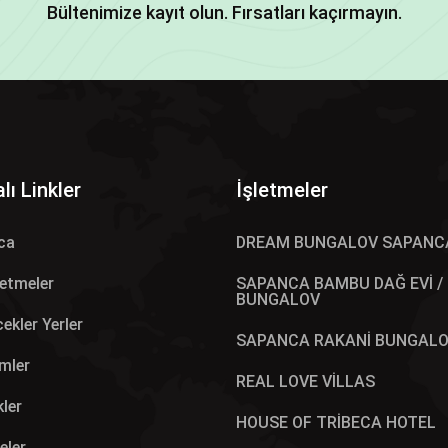
Bültenimize kayıt olun. Fırsatları kaçırmayın.
lı Linkler
İşletmeler
ca
DREAM BUNGALOV SAPANC
letmeler
SAPANCA BAMBU DAĞ EVİ /
BUNGALOV
ekler Yerler
SAPANCA RAKANİ BUNGAL
mler
REAL LOVE VİLLAS
kler
HOUSE OF TRİBECA HOTEL
eler